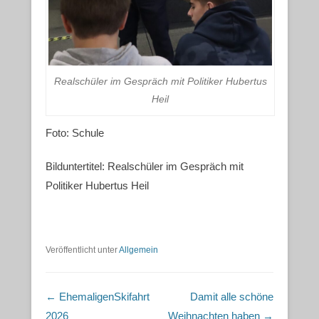
Realschüler im Gespräch mit Politiker Hubertus
Heil
Foto: Schule
Bilduntertitel: Realschüler im Gespräch mit
Politiker Hubertus Heil
Veröffentlicht unter
Allgemein
Beitragsnavigation
←
EhemaligenSkifahrt
Damit alle schöne
2026
Weihnachten haben
→