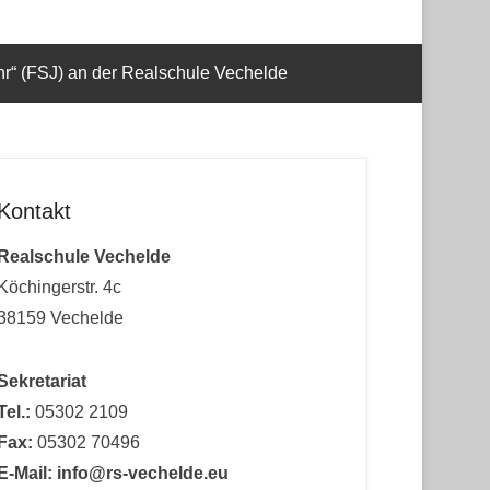
ahr“ (FSJ) an der Realschule Vechelde
Kontakt
Realschule Vechelde
Köchingerstr. 4c
38159 Vechelde
Sekretariat
Tel.:
05302 2109
Fax:
05302 70496
E-Mail: info@rs-vechelde.eu