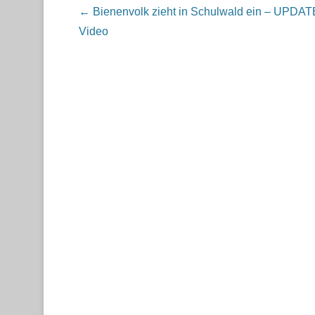
Beitragsnavigation
←
Bienenvolk zieht in Schulwald ein – UPDAT
Video